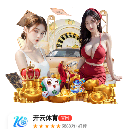
PG电子：开启掌上娱乐新纪元
2026.01.05
21744
0
无论是经典水果系还是新潮奇幻主题，画面层次丰富，动效
与配乐同频，共鸣感直击心跳。玩家在短短几秒内就能读懂
节奏：连击的热度、奖励的节拍、关卡的推进，如同在一部
精心编排的电影里漫步。这样的沉浸并非靠灯光和特效堆
砌，而是源于对细节的极致追求与对玩家情感的贴近。
平台上的活动与排行榜机制，鼓励玩家在不同游戏之间穿
梭，尝试不同的组合打法，发现属于自己的节奏和偏好。系
统会根据你的喜好与历史偏好，推荐可能感兴趣的新主题，
让“惊喜发现”变成常态。