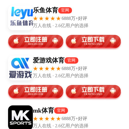
时在线解答，覆盖多语言需求，确保全球玩家都能得到及时
的帮助与引导。
平台强调尊重与守法，倡导健康的游戏文化，希望每一个参
与者都能在积极、快乐的氛围中探索与成长。
请务必遵守当地法律法规，理性下注，未成年人请勿参与。
若你愿意把娱乐变成一场有节制的冒险，PG电子将陪你走好
每一步，直到你找到自己的节奏与快乐的来源。
本文转载自互联网，如有侵权，联系删除
下一篇
相关推荐